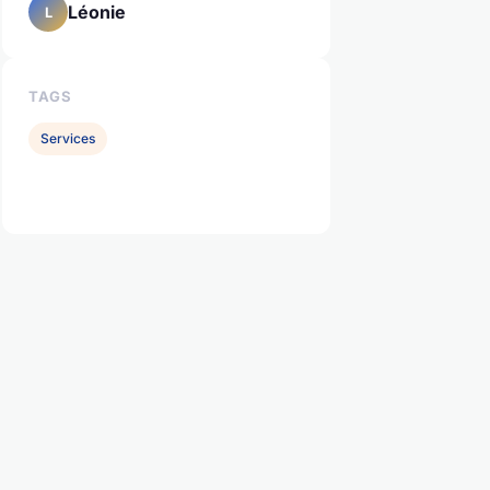
Léonie
L
TAGS
Services