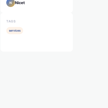
Nicet
N
TAGS
services