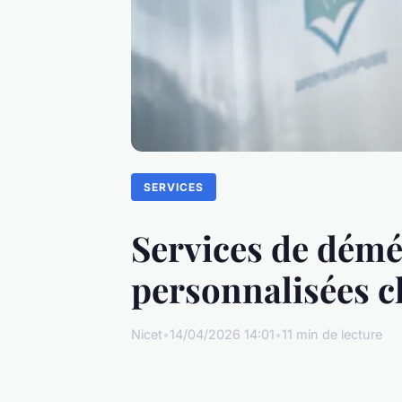
SERVICES
Services de démé
personnalisées c
Nicet
•
14/04/2026 14:01
•
11 min de lecture