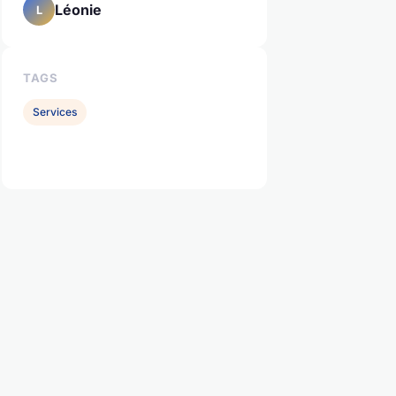
Léonie
L
TAGS
Services